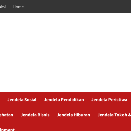
ksi
Home
Jendela Sosial
Jendela Pendidikan
Jendela Peristiwa
ehatan
Jendela Bisnis
Jendela Hiburan
Jendela Tokoh &
ainment