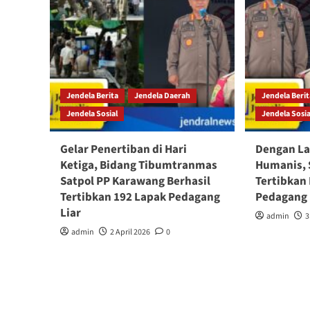
Jendela Berita
Jendela Daerah
Jendela Beri
Jendela Sosial
Jendela Sosia
Gelar Penertiban di Hari
Dengan La
Ketiga, Bidang Tibumtranmas
Humanis, 
Satpol PP Karawang Berhasil
Tertibkan
Tertibkan 192 Lapak Pedagang
Pedagang 
Liar
admin
3
admin
2 April 2026
0