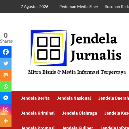
7 Agustus 2026
Pedoman Media Siber
Susunan Reda
0
Shares
Jendela Berita
Jendela Nasional
Jendela Daerah
Jendela Kriminal
Jendela Olahraga
Jendela Kes
Jendela Promosi
Jendela Kuliner
Jendela Infot