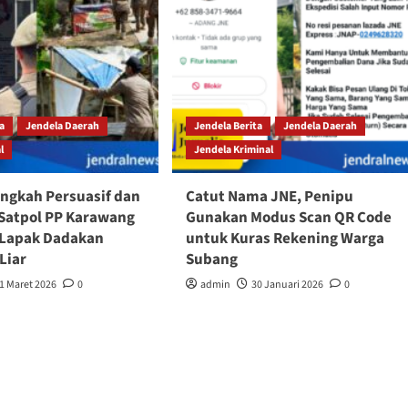
ta
Jendela Daerah
Jendela Berita
Jendela Daerah
l
Jendela Kriminal
ngkah Persuasif dan
Catut Nama JNE, Penipu
Satpol PP Karawang
Gunakan Modus Scan QR Code
 Lapak Dadakan
untuk Kuras Rekening Warga
Liar
Subang
1 Maret 2026
0
admin
30 Januari 2026
0