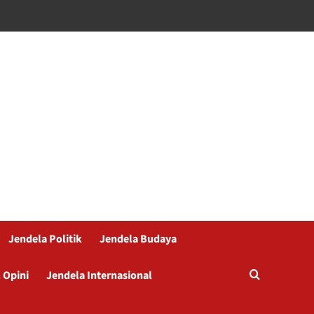
Jendela Politik
Jendela Budaya
 Opini
Jendela Internasional