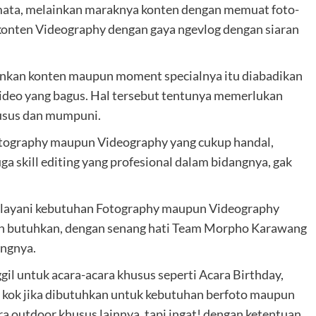
mata, melainkan maraknya konten dengan memuat foto-
n konten Videography dengan gaya ngevlog dengan siaran
ginkan konten maupun moment specialnya itu diabadikan
Video yang bagus. Hal tersebut tentunya memerlukan
husus dan mumpuni.
otography maupun Videography yang cukup handal,
ga skill editing yang profesional dalam bidangnya, gak
elayani kebutuhan Fotography maupun Videography
alian butuhkan, dengan senang hati Team Morpho Karawang
ingnya.
gil untuk acara-acara khusus seperti Acara Birthday,
kok jika dibutuhkan untuk kebutuhan berfoto maupun
ara outdoor khusus lainnya, tapi ingat! dengan ketentuan