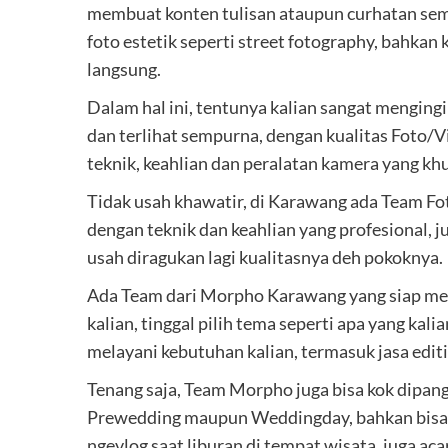
membuat konten tulisan ataupun curhatan se
foto estetik seperti street fotography, bahka
langsung.
Dalam hal ini, tentunya kalian sangat mengin
dan terlihat sempurna, dengan kualitas Foto/
teknik, keahlian dan peralatan kamera yang k
Tidak usah khawatir, di Karawang ada Team F
dengan teknik dan keahlian yang profesional, ju
usah diragukan lagi kualitasnya deh pokoknya.
Ada Team dari Morpho Karawang yang siap m
kalian, tinggal pilih tema seperti apa yang k
melayani kebutuhan kalian, termasuk jasa edit
Tenang saja, Team Morpho juga bisa kok dipang
Prewedding maupun Weddingday, bahkan bisa 
ngevlog saat liburan di tempat wisata, juga ac