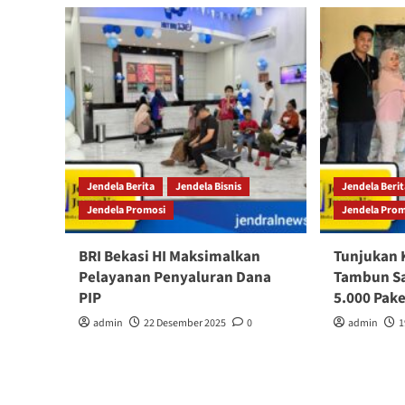
Jendela Berita
Jendela Bisnis
Jendela Beri
Jendela Promosi
Jendela Pro
BRI Bekasi HI Maksimalkan
Tunjukan 
Pelayanan Penyaluran Dana
Tambun Sa
PIP
5.000 Pak
admin
22 Desember 2025
0
admin
1