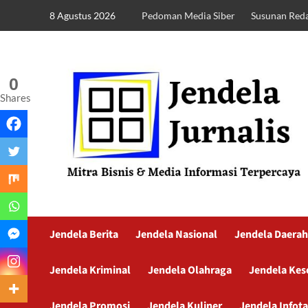
8 Agustus 2026
Pedoman Media Siber
Susunan Reda
0
Shares
Jendela Berita
Jendela Nasional
Jendela Daerah
Jendela Kriminal
Jendela Olahraga
Jendela Kes
Jendela Promosi
Jendela Kuliner
Jendela Infot