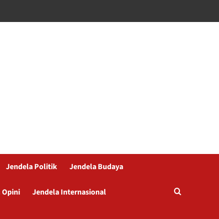
Jendela Politik
Jendela Budaya
 Opini
Jendela Internasional