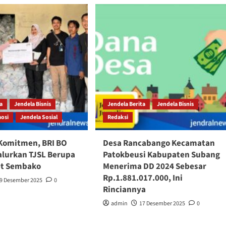
ta
Jendela Bisnis
Jendela Berita
Jendela Bisnis
mosi
Jendela Sosial
Redaksi
Komitmen, BRI BO
Desa Rancabango Kecamatan
lurkan TJSL Berupa
Patokbeusi Kabupaten Subang
et Sembako
Menerima DD 2024 Sebesar
Rp.1.881.017.000, Ini
9 Desember 2025
0
Rinciannya
admin
17 Desember 2025
0