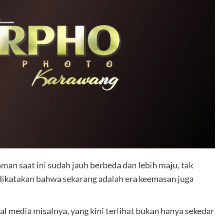
an saat ini sudah jauh berbeda dan lebih maju, tak
 dikatakan bahwa sekarang adalah era keemasan juga
al media misalnya, yang kini terlihat bukan hanya sekedar