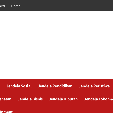
ksi
Home
Jendela Sosial
Jendela Pendidikan
Jendela Peristiwa
ehatan
Jendela Bisnis
Jendela Hiburan
Jendela Tokoh &
ainment