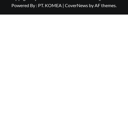
Powered By : PT. KOMEA
|
CoverNews
by AF themes.