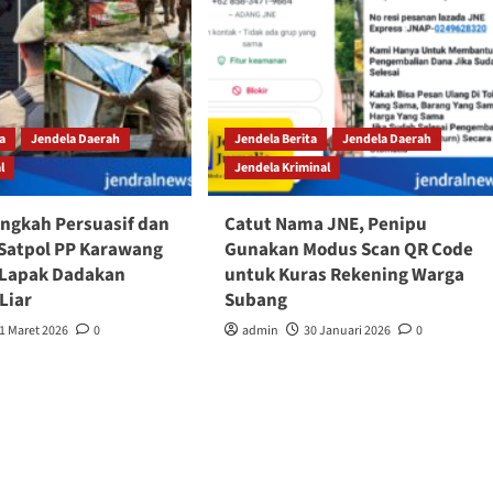
ta
Jendela Daerah
Jendela Berita
Jendela Daerah
l
Jendela Kriminal
ngkah Persuasif dan
Catut Nama JNE, Penipu
Satpol PP Karawang
Gunakan Modus Scan QR Code
 Lapak Dadakan
untuk Kuras Rekening Warga
Liar
Subang
1 Maret 2026
0
admin
30 Januari 2026
0