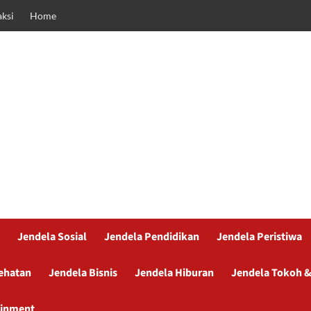
ksi
Home
Jendela Sosial
Jendela Pendidikan
Jendela Peristiwa
ehatan
Jendela Bisnis
Jendela Hiburan
Jendela Tokoh &
ainment