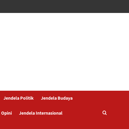
Jendela Politik
Jendela Budaya
 Opini
Jendela Internasional