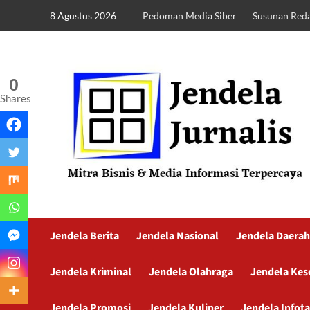
8 Agustus 2026
Pedoman Media Siber
Susunan Reda
0
Shares
Jendela Berita
Jendela Nasional
Jendela Daerah
Jendela Kriminal
Jendela Olahraga
Jendela Kes
Jendela Promosi
Jendela Kuliner
Jendela Infot