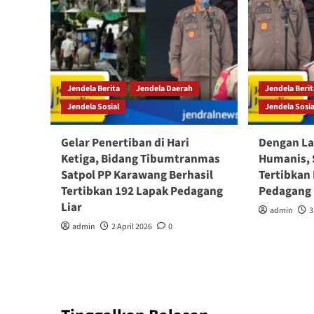
Jendela Berita
Jendela Daerah
Jendela Beri
Jendela Sosial
Jendela Sosia
Gelar Penertiban di Hari
Dengan La
Ketiga, Bidang Tibumtranmas
Humanis, 
Satpol PP Karawang Berhasil
Tertibkan
Tertibkan 192 Lapak Pedagang
Pedagang 
Liar
admin
3
admin
2 April 2026
0