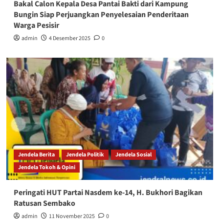
Bakal Calon Kepala Desa Pantai Bakti dari Kampung
Bungin Siap Perjuangkan Penyelesaian Penderitaan
Warga Pesisir
admin
4 Desember 2025
0
Jendela Berita
Jendela Politik
Jendela Sosial
Jendela Tokoh & Opini
Peringati HUT Partai Nasdem ke-14, H. Bukhori Bagikan
Ratusan Sembako
admin
11 November 2025
0