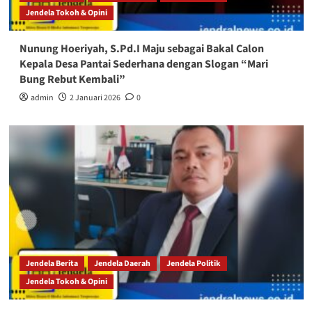
Jendela Tokoh & Opini
Nunung Hoeriyah, S.Pd.I Maju sebagai Bakal Calon
Kepala Desa Pantai Sederhana dengan Slogan “Mari
Bung Rebut Kembali”
admin
2 Januari 2026
0
Jendela Berita
Jendela Daerah
Jendela Politik
Jendela Tokoh & Opini