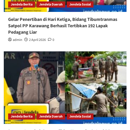
Jendela Berita
Jendela Daerah
Jendela Sosial
Gelar Penertiban di Hari Ketiga, Bidang Tibumtranmas
Satpol PP Karawang Berhasil Tertibkan 192 Lapak
Pedagang Liar
admin
2 April 2026
0
Jendela Berita
Jendela Daerah
Jendela Sosial