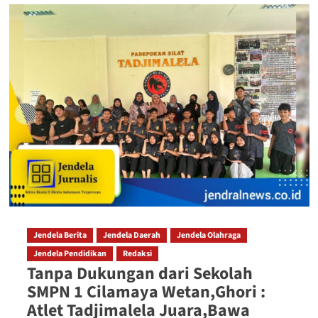
Jendela Berita
Jendela Daerah
Jendela Olahraga
Jendela Pendidikan
Redaksi
Tanpa Dukungan dari Sekolah
SMPN 1 Cilamaya Wetan,Ghori :
Atlet Tadjimalela Juara,Bawa