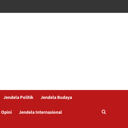
Jendela Politik
Jendela Budaya
 Opini
Jendela Internasional