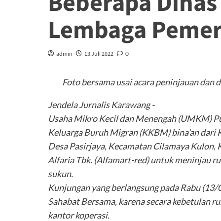
Beberapa Dinas 
Lembaga Pemerh
admin
13 Juli 2022
0
Foto bersama usai acara peninjauan dan 
Jendela Jurnalis Karawang -
Usaha Mikro Kecil dan Menengah (UMKM) Pur
Keluarga Buruh Migran (KKBM) bina'an dari 
Desa Pasirjaya, Kecamatan Cilamaya Kulon,
Alfaria Tbk. (Alfamart-red) untuk meninjau
sukun.
Kunjungan yang berlangsung pada Rabu (13/0
Sahabat Bersama, karena secara kebetulan rum
kantor koperasi.