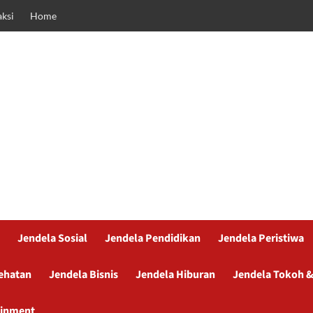
ksi
Home
Jendela Sosial
Jendela Pendidikan
Jendela Peristiwa
ehatan
Jendela Bisnis
Jendela Hiburan
Jendela Tokoh &
ainment