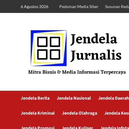
6 Agustus 2026
Pedoman Media Siber
Susunan Reda
Jendela Berita
Jendela Nasional
Jendela Daerah
Jendela Kriminal
Jendela Olahraga
Jendela Kes
Jendela Promosi
Jendela Kuliner
Jendela Infot