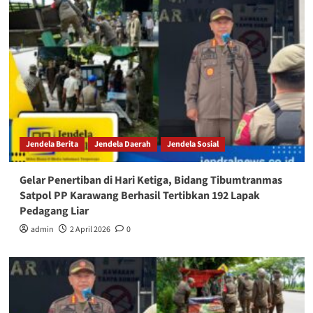
Jendela Berita
Jendela Daerah
Jendela Sosial
Gelar Penertiban di Hari Ketiga, Bidang Tibumtranmas
Satpol PP Karawang Berhasil Tertibkan 192 Lapak
Pedagang Liar
admin
2 April 2026
0