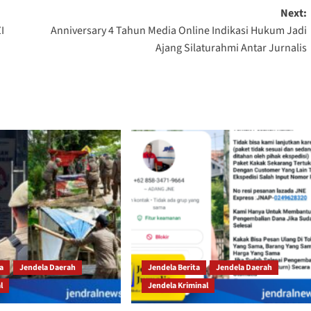
Next:
I
Anniversary 4 Tahun Media Online Indikasi Hukum Jadi
Ajang Silaturahmi Antar Jurnalis
ta
Jendela Daerah
Jendela Berita
Jendela Daerah
l
Jendela Kriminal