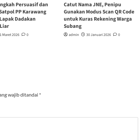
ngkah Persuasif dan
Catut Nama JNE, Penipu
Satpol PP Karawang
Gunakan Modus Scan QR Code
 Lapak Dadakan
untuk Kuras Rekening Warga
Liar
Subang
1 Maret 2026
0
admin
30 Januari 2026
0
ang wajib ditandai
*