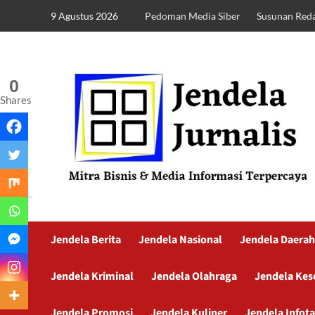
9 Agustus 2026
Pedoman Media Siber
Susunan Reda
0
Shares
Jendela Berita
Jendela Nasional
Jendela Daerah
Jendela Kriminal
Jendela Olahraga
Jendela Kes
Jendela Promosi
Jendela Kuliner
Jendela Infot