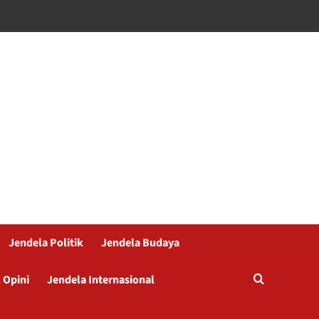
Jendela Politik
Jendela Budaya
 Opini
Jendela Internasional