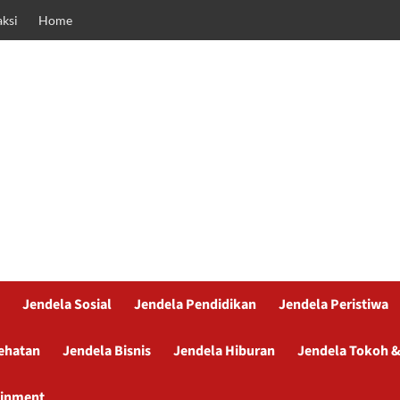
ksi
Home
Jendela Sosial
Jendela Pendidikan
Jendela Peristiwa
ehatan
Jendela Bisnis
Jendela Hiburan
Jendela Tokoh &
ainment