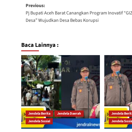
Previous:
Pj Bupati Aceh Barat Canangkan Program Inovatif “GIZ
Desa” Wujudkan Desa Bebas Korupsi
Baca Lainnya :
Jendela Berita
Jendela Daerah
Jendela Beri
Jendela Sosial
Jendela Sosia