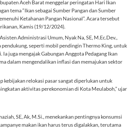
upaten Aceh Barat menggelar peringatan Hari Ikan
gan tema “Ikan sebagai Sumber Pangan dan Sumber
emenuhi Ketahanan Pangan Nasional”. Acara tersebut
rikanan, Kamis (19/12/2024).
 Asisten Administrasi Umum, Nyak Na, SE, M.Ec.Dev.,
 pendukung, seperti mobil pendingin Thermo King, untuk
i. Ia juga mengajak Gabungan Anggota Pedagang Ikan
ama dalam mengendalikan inflasi dan memajukan sektor
 kebijakan relokasi pasar sangat diperlukan untuk
ngkatan aktivitas perekonomian di Kota Meulaboh,” ujar
maziah, SE, Ak, M.Si., menekankan pentingnya konsumsi
kampanye makan ikan harus terus digalakkan, terutama