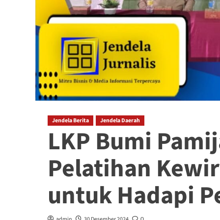
Jendela Berita
Jendela Daerah
LKP Bumi Pamij
Pelatihan Kewi
untuk Hadapi P
admin
30 Desember 2024
0