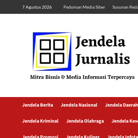
7 Agustus 2026
Pedoman Media Siber
Susunan Reda
Jendela Berita
Jendela Nasional
Jendela Daerah
Jendela Kriminal
Jendela Olahraga
Jendela Kes
Jendela Promosi
Jendela Kuliner
Jendela Infot