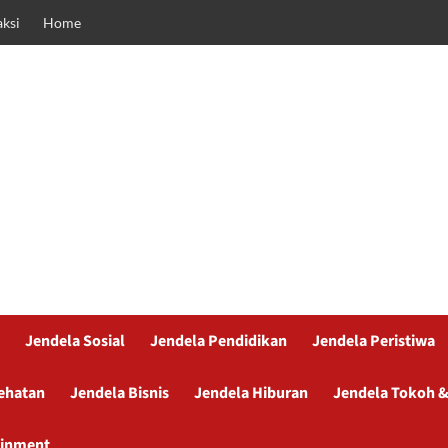
ksi
Home
Jendela Sosial
Jendela Pendidikan
Jendela Peristiwa
ehatan
Jendela Bisnis
Jendela Hiburan
Jendela Tokoh &
ainment