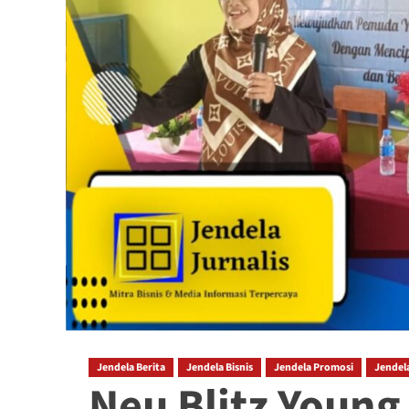
Jendela Berita
Jendela Bisnis
Jendela Promosi
Jendela
Neu Blitz Youn