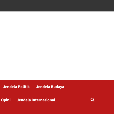
Jendela Politik
Jendela Budaya
 Opini
Jendela Internasional