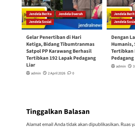
Jendela Berita
Jendela Daerah
Jendela Beri
Jendela Sosial
Jendela Sosia
Gelar Penertiban di Hari
Dengan La
Ketiga, Bidang Tibumtranmas
Humanis, 
Satpol PP Karawang Berhasil
Tertibkan
Tertibkan 192 Lapak Pedagang
Pedagang 
Liar
admin
3
admin
2 April 2026
0
Tinggalkan Balasan
Alamat email Anda tidak akan dipublikasikan.
Ruas y