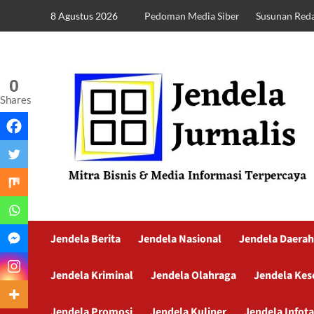
8 Agustus 2026
Pedoman Media Siber
Susunan Reda
0
Shares
Jendela Berita
Jendela Nasional
Jendela Daerah
Jendela Kriminal
Jendela Olahraga
Jendela Kes
Jendela Promosi
Jendela Kuliner
Jendela Infot