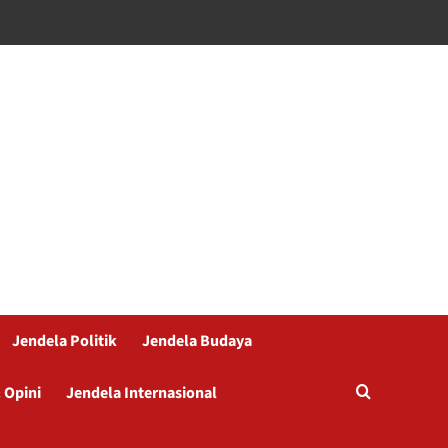
Jendela Politik
Jendela Budaya
 Opini
Jendela Internasional