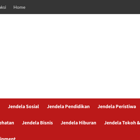
ksi
Home
Jendela Sosial
Jendela Pendidikan
Jendela Peristiwa
ehatan
Jendela Bisnis
Jendela Hiburan
Jendela Tokoh &
ainment