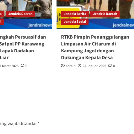
ta
Jendela Daerah
Jendela Berita
Jendela Daerah
l
Jendela Sosial
ngkah Persuasif dan
RTKB Pimpin Penanggulangan
Satpol PP Karawang
Limpasan Air Citarum di
 Lapak Dadakan
Kampung Jogol dengan
Liar
Dukungan Kepala Desa
1 Maret 2026
0
admin
25 Januari 2026
0
ang wajib ditandai
*