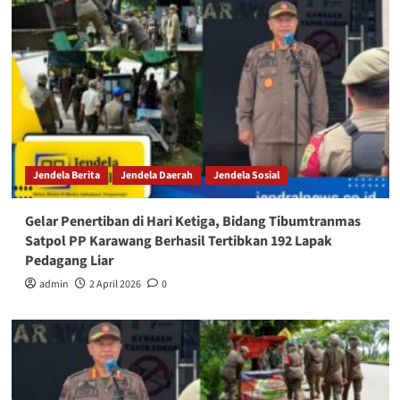
Jendela Berita
Jendela Daerah
Jendela Sosial
Gelar Penertiban di Hari Ketiga, Bidang Tibumtranmas
Satpol PP Karawang Berhasil Tertibkan 192 Lapak
Pedagang Liar
admin
2 April 2026
0