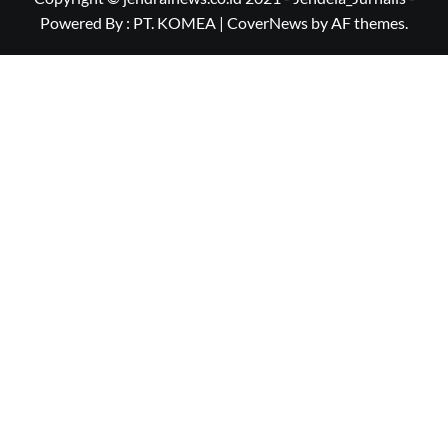
Powered By : PT. KOMEA
|
CoverNews
by AF themes.