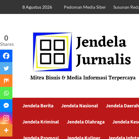
8 Agustus 2026
Pedoman Media Siber
Susunan Reda
0
Shares
Jendela Berita
Jendela Nasional
Jendela Daerah
Jendela Kriminal
Jendela Olahraga
Jendela Kes
Jendela Promosi
Jendela Kuliner
Jendela Infot