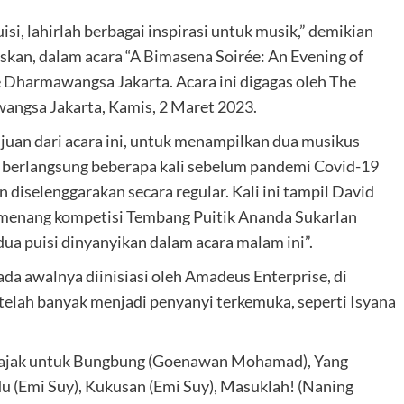
uisi, lahirlah berbagai inspirasi untuk musik,” demikian
kan, dalam acara “A Bimasena Soirée: An Evening of
e Dharmawangsa Jakarta. Acara ini digagas oleh The
angsa Jakarta, Kamis, 2 Maret 2023.
juan dari acara ini, untuk menampilkan dua musikus
ah berlangsung beberapa kali sebelum pandemi Covid-19
 diselenggarakan secara regular. Kali ini tampil David
menang kompetisi Tembang Puitik Ananda Sukarlan
dua puisi dinyanyikan dalam acara malam ini”.
a awalnya diinisiasi oleh Amadeus Enterprise, di
telah banyak menjadi penyanyi terkemuka, seperti Isyana
h, Sajak untuk Bungbung (Goenawan Mohamad), Yang
u (Emi Suy), Kukusan (Emi Suy), Masuklah! (Naning