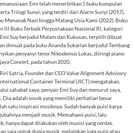
l kemanusiaan. Emi telah menerbitkan 5 buku kumpulan
erta Trilogi Sunyi, yang terdiri dari Alarm Sunyi (2017),
 Ibu Menanak Nasi hingga Matang Usia Kami (2022). Buku
an III Buku Terbaik Perpustakaan Nasional RI, kategori
 Emi Suy berjudul Malam dan Kukusan, terpilih dibuat
dan dimuat pada buku Ananda Sukarlan berjudul Tembang
yanyikan penyanyi tenor Nikodemus Lukas, diiringi piano
jaya Concert, pada tahun 2020.
Riri Satria, Founder dan CEO Value Alignment Advisory
International Container Terminal (JICT) mengatakan,
lui sahabat saya, penyair Emi Suy dan menurut saya,
. Dia adalah sosok yang memiliki perhatian besar
lah satu inspirasi musiknya. Sudah banyak puisi karya
igubahnya menjadi musik. Memahami puisi, lalu
k, hanya dapat dilakukan oleh musisi yang cerdas.
an saja untuk dunia musik, melainkan juga puisi atau