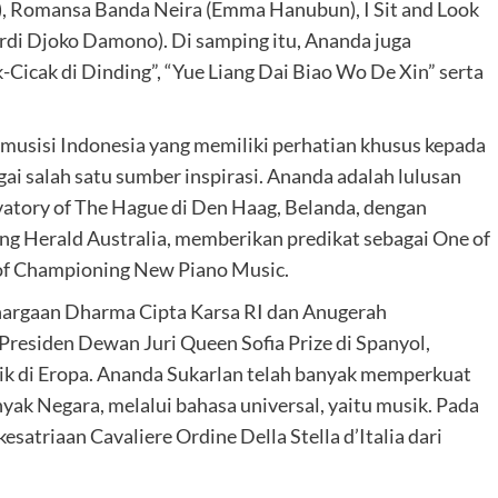
), Romansa Banda Neira (Emma Hanubun), I Sit and Look
rdi Djoko Damono). Di samping itu, Ananda juga
Cicak di Dinding”, “Yue Liang Dai Biao Wo De Xin” serta
t musisi Indonesia yang memiliki perhatian khusus kepada
ai salah satu sumber inspirasi. Ananda adalah lulusan
vatory of The Hague di Den Haag, Belanda, dengan
 Herald Australia, memberikan predikat sebagai One of
 of Championing New Piano Music.
argaan Dharma Cipta Karsa RI dan Anugerah
Presiden Dewan Juri Queen Sofia Prize di Spanyol,
sik di Eropa. Ananda Sukarlan telah banyak memperkuat
ak Negara, melalui bahasa universal, yaitu musik. Pada
atriaan Cavaliere Ordine Della Stella d’Italia dari