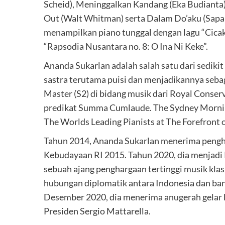
Scheid), Meninggalkan Kandang (Eka Budianta
Out (Walt Whitman) serta Dalam Do’aku (Sapa
menampilkan piano tunggal dengan lagu “Cicak-
“Rapsodia Nusantara no. 8: O Ina Ni Keke”.
Ananda Sukarlan adalah salah satu dari sediki
sastra terutama puisi dan menjadikannya sebag
Master (S2) di bidang musik dari Royal Conser
predikat Summa Cumlaude. The Sydney Morning
The Worlds Leading Pianists at The Forefront
Tahun 2014, Ananda Sukarlan menerima pengh
Kebudayaan RI 2015. Tahun 2020, dia menjadi 
sebuah ajang penghargaan tertinggi musik kla
hubungan diplomatik antara Indonesia dan bany
Desember 2020, dia menerima anugerah gelar kes
Presiden Sergio Mattarella.