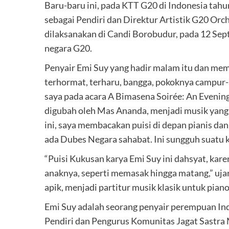
Baru-baru ini, pada KTT G20 di Indonesia tah
sebagai Pendiri dan Direktur Artistik G20 Orc
dilaksanakan di Candi Borobudur, pada 12 Sep
negara G20.
Penyair Emi Suy yang hadir malam itu dan me
terhormat, terharu, bangga, pokoknya campur
saya pada acara A Bimasena Soirée: An Evening
digubah oleh Mas Ananda, menjadi musik yang 
ini, saya membacakan puisi di depan pianis da
ada Dubes Negara sahabat. Ini sungguh suatu 
“Puisi Kukusan karya Emi Suy ini dahsyat, ka
anaknya, seperti memasak hingga matang,” uja
apik, menjadi partitur musik klasik untuk piano
Emi Suy adalah seorang penyair perempuan Indo
Pendiri dan Pengurus Komunitas Jagat Sastra 