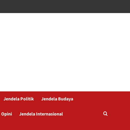
Jendela Politik
Jendela Budaya
 Opini
Jendela Internasional