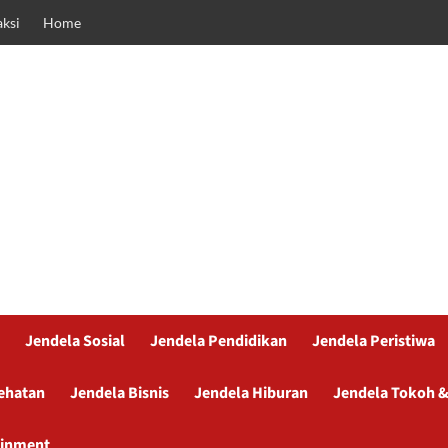
ksi
Home
Jendela Sosial
Jendela Pendidikan
Jendela Peristiwa
ehatan
Jendela Bisnis
Jendela Hiburan
Jendela Tokoh &
ainment