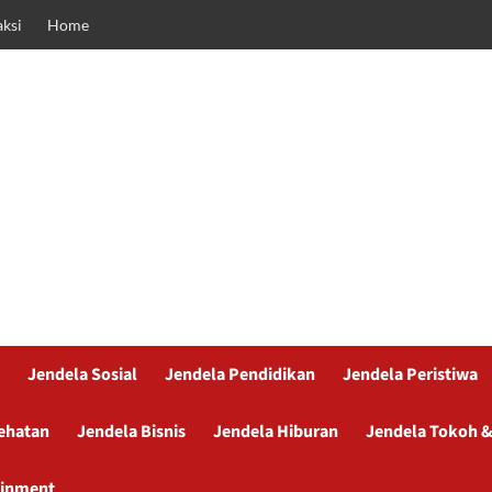
ksi
Home
Jendela Sosial
Jendela Pendidikan
Jendela Peristiwa
ehatan
Jendela Bisnis
Jendela Hiburan
Jendela Tokoh &
ainment