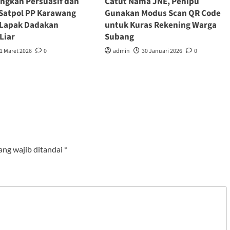
ngkah Persuasif dan
Catut Nama JNE, Penipu
Satpol PP Karawang
Gunakan Modus Scan QR Code
 Lapak Dadakan
untuk Kuras Rekening Warga
Liar
Subang
1 Maret 2026
0
admin
30 Januari 2026
0
ang wajib ditandai
*