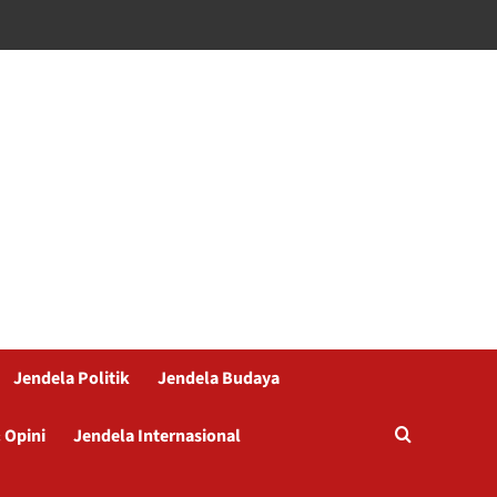
Jendela Politik
Jendela Budaya
 Opini
Jendela Internasional