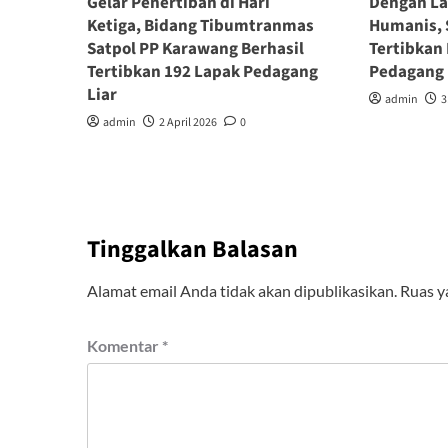
Gelar Penertiban di Hari
Dengan La
Ketiga, Bidang Tibumtranmas
Humanis, 
Satpol PP Karawang Berhasil
Tertibkan
Tertibkan 192 Lapak Pedagang
Pedagang 
Liar
admin
3
admin
2 April 2026
0
Tinggalkan Balasan
Alamat email Anda tidak akan dipublikasikan.
Ruas y
Komentar
*