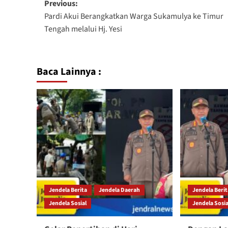
Previous:
Pardi Akui Berangkatkan Warga Sukamulya ke Timur
Tengah melalui Hj. Yesi
Baca Lainnya :
Jendela Berita
Jendela Daerah
Jendela Beri
Jendela Sosial
Jendela Sosia