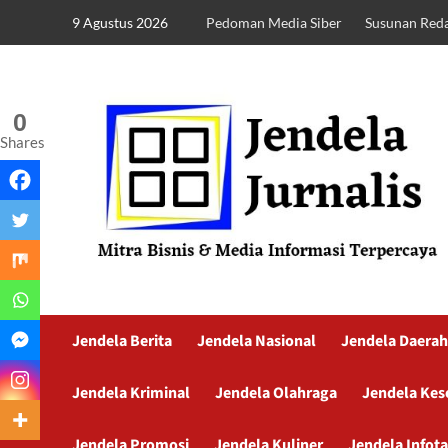
9 Agustus 2026
Pedoman Media Siber
Susunan Reda
0
Shares
Jendela Berita
Jendela Nasional
Jendela Daerah
Jendela Kriminal
Jendela Olahraga
Jendela Kes
Jendela Promosi
Jendela Kuliner
Jendela Infot