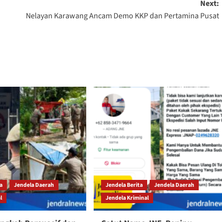
Next:
Nelayan Karawang Ancam Demo KKP dan Pertamina Pusat
ta
Jendela Daerah
Jendela Berita
Jendela Daerah
l
Jendela Kriminal