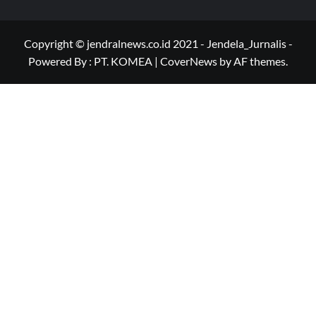
Copyright © jendralnews.co.id 2021 - Jendela_Jurnalis -
Powered By : PT. KOMEA
|
CoverNews
by AF themes.