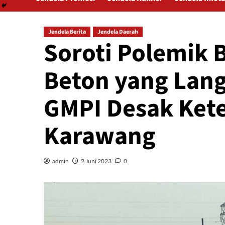
Jendela Berita
Jendela Daerah
Soroti Polemik 
Beton yang Lang
GMPI Desak Ket
Karawang
admin
2 Juni 2023
0