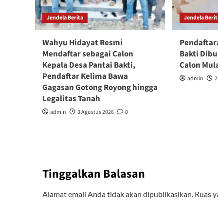
Jendela Berita
Jendela Beri
Wahyu Hidayat Resmi
Pendaftar
Mendaftar sebagai Calon
Bakti Dib
Kepala Desa Pantai Bakti,
Calon Mul
Pendaftar Kelima Bawa
admin
2
Gagasan Gotong Royong hingga
Legalitas Tanah
admin
3 Agustus 2026
0
Tinggalkan Balasan
Alamat email Anda tidak akan dipublikasikan.
Ruas y