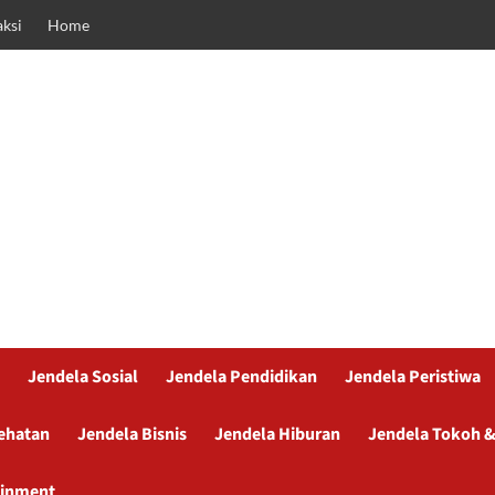
ksi
Home
Jendela Sosial
Jendela Pendidikan
Jendela Peristiwa
ehatan
Jendela Bisnis
Jendela Hiburan
Jendela Tokoh &
ainment