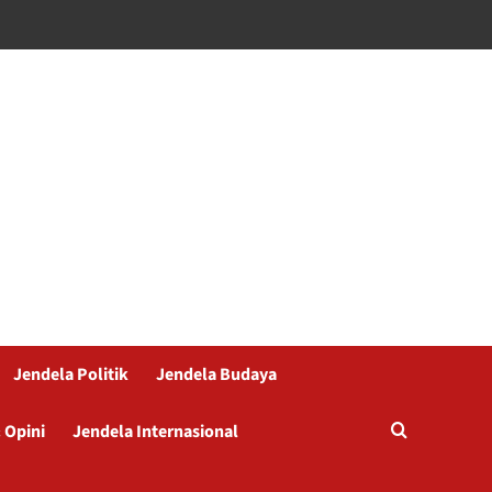
Jendela Politik
Jendela Budaya
 Opini
Jendela Internasional