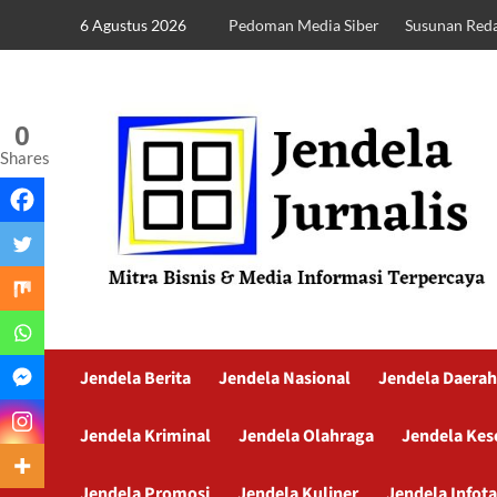
6 Agustus 2026
Pedoman Media Siber
Susunan Reda
0
Shares
Jendela Berita
Jendela Nasional
Jendela Daerah
Jendela Kriminal
Jendela Olahraga
Jendela Kes
Jendela Promosi
Jendela Kuliner
Jendela Infot