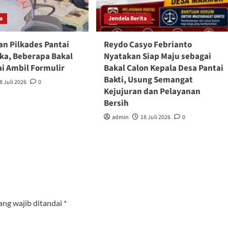
ta
Jendela Berita
an Pilkades Pantai
Reydo Casyo Febrianto
uka, Beberapa Bakal
Nyatakan Siap Maju sebagai
ai Ambil Formulir
Bakal Calon Kepala Desa Pantai
Bakti, Usung Semangat
8 Juli 2026
0
Kejujuran dan Pelayanan
Bersih
admin
18 Juli 2026
0
ang wajib ditandai
*