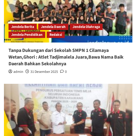
Jendela Berita
Jendela Daerah
Jendela Olahraga
Jendela Pendidikan
Redaksi
Tanpa Dukungan dari Sekolah SMPN 1 Cilamaya
Wetan,Ghori : Atlet Tadjimalela Juara,Bawa Nama Baik
Daerah Bahkan Sekolahnya
admin
31 Desember 2025
0