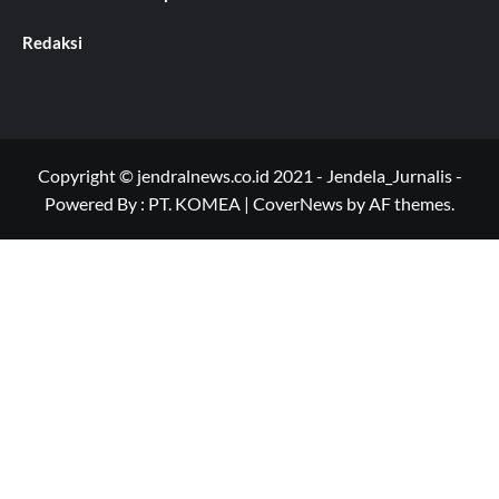
Redaksi
Copyright © jendralnews.co.id 2021 - Jendela_Jurnalis -
Powered By : PT. KOMEA
|
CoverNews
by AF themes.