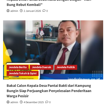
Bung Rebut Kembali”
admin
2 Januari 2026
0
Jendela Berita
Jendela Daerah
Jendela Politik
Jendela Tokoh & Opini
Bakal Calon Kepala Desa Pantai Bakti dari Kampung
Bungin Siap Perjuangkan Penyelesaian Penderitaan
Warga Pesisir
admin
4 Desember 2025
0