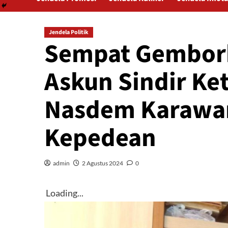
Jendela Politik
Sempat Gembork
Askun Sindir Ke
Nasdem Karawa
Kepedean
admin
2 Agustus 2024
0
Loading...