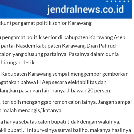
Askun) pengamat politik senior Karawang
u pengamat politik senior di kabupaten Karawang Asep
PC partai Nasdem kabupaten Karawang Dian Pahrud
 calon yang diusung partainya. Pasalnya dalam dunia
hitungan detik.
em Kabupaten Karawang sempat menggembor gemborkan
ngatakan bahwa H Aep secara elektabilitas dan
edangkan pasangan lain hanya dibawah 20 persen.
ei, terlebih menganggap remeh calon lainya. Jangan sampai
a malah menangis,”katanya.
ya hanya sebatas calon bupati tidak dengan wakilnya.
il bupati. “Ini surveinya survei baliho, makanya hasilnya