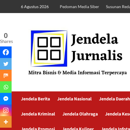
6 Agustus 2026
Pedoman Media Siber
Susunan Reda
0
Shares
Jendela Berita
Jendela Nasional
Jendela Daerah
Jendela Kriminal
Jendela Olahraga
Jendela Kes
Jendela Promosi
Jendela Kuliner
Jendela Infot