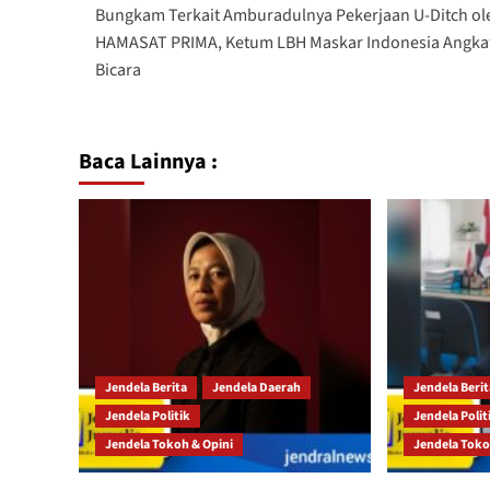
Bungkam Terkait Amburadulnya Pekerjaan U-Ditch ole
HAMASAT PRIMA, Ketum LBH Maskar Indonesia Angka
Bicara
Baca Lainnya :
Jendela Berita
Jendela Daerah
Jendela Beri
Jendela Politik
Jendela Polit
Jendela Tokoh & Opini
Jendela Toko