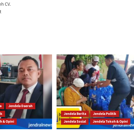
h CV.
t
ta
Jendela Daerah
ik
Jendela Berita
Jendela Politik
h & Opini
Jendela Sosial
Jendela Tokoh & Opini