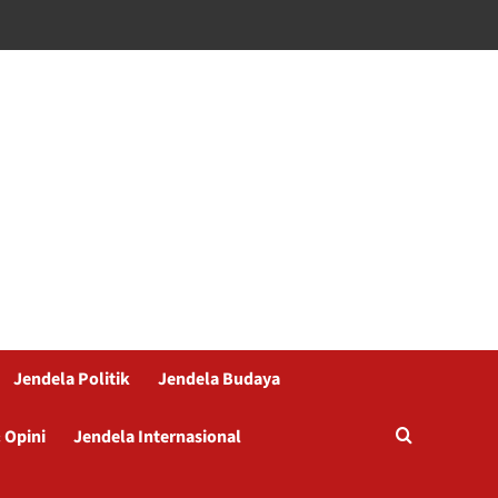
Jendela Politik
Jendela Budaya
 Opini
Jendela Internasional