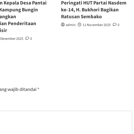
n Kepala Desa Pantai
Peringati HUT Partai Nasdem
i Kampung Bungin
ke-14, H. Bukhori Bagikan
uangkan
Ratusan Sembako
ian Penderitaan
admin
11 November 2025
0
isir
 Desember 2025
0
ang wajib ditandai
*