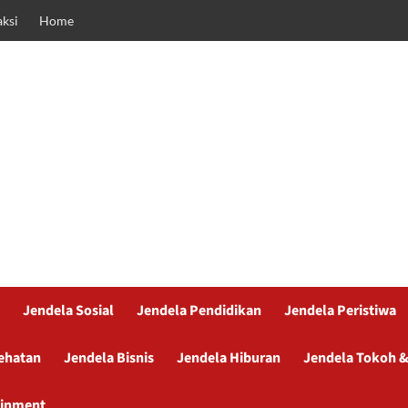
ksi
Home
Jendela Sosial
Jendela Pendidikan
Jendela Peristiwa
ehatan
Jendela Bisnis
Jendela Hiburan
Jendela Tokoh &
ainment