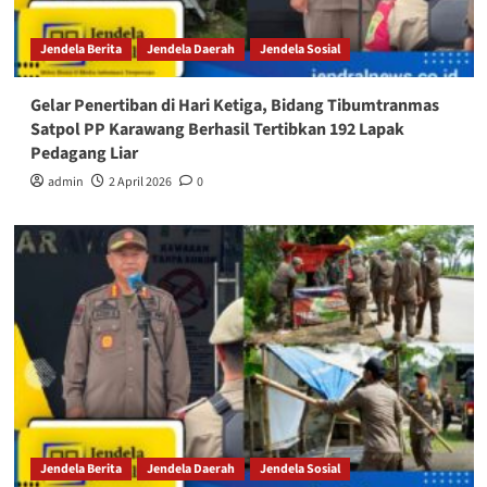
Jendela Berita
Jendela Daerah
Jendela Sosial
Gelar Penertiban di Hari Ketiga, Bidang Tibumtranmas
Satpol PP Karawang Berhasil Tertibkan 192 Lapak
Pedagang Liar
admin
2 April 2026
0
Jendela Berita
Jendela Daerah
Jendela Sosial