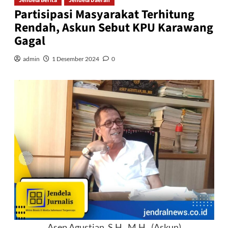
Jendela Berita
Jendela Daerah
Partisipasi Masyarakat Terhitung
Rendah, Askun Sebut KPU Karawang
Gagal
admin
1 Desember 2024
0
Asep Agustian, S.H., M.H., (Askun)