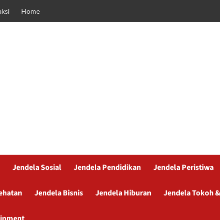
ksi
Home
Jendela Sosial
Jendela Pendidikan
Jendela Peristiwa
ehatan
Jendela Bisnis
Jendela Hiburan
Jendela Tokoh &
ainment