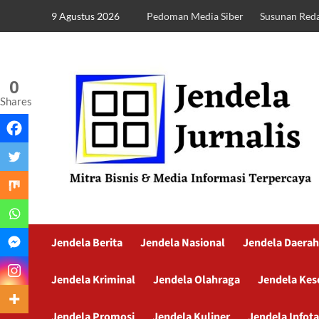
9 Agustus 2026
Pedoman Media Siber
Susunan Reda
0
Shares
Jendela Berita
Jendela Nasional
Jendela Daerah
Jendela Kriminal
Jendela Olahraga
Jendela Kes
Jendela Promosi
Jendela Kuliner
Jendela Infot