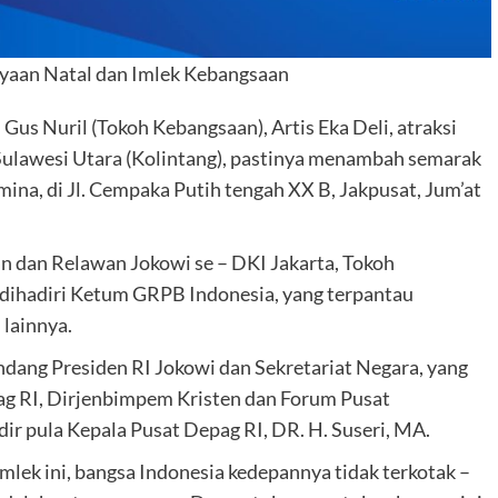
ayaan Natal dan Imlek Kebangsaan
Gus Nuril (Tokoh Kebangsaan), Artis Eka Deli, atraksi
Sulawesi Utara (Kolintang), pastinya menambah semarak
ina, di Jl. Cempaka Putih tengah XX B, Jakpusat, Jum’at
n dan Relawan Jokowi se – DKI Jakarta, Tokoh
dihadiri Ketum GRPB Indonesia, yang terpantau
lainnya.
dang Presiden RI Jokowi dan Sekretariat Negara, yang
g RI, Dirjenbimpem Kristen dan Forum Pusat
ir pula Kepala Pusat Depag RI, DR. H. Suseri, MA.
ek ini, bangsa Indonesia kedepannya tidak terkotak –