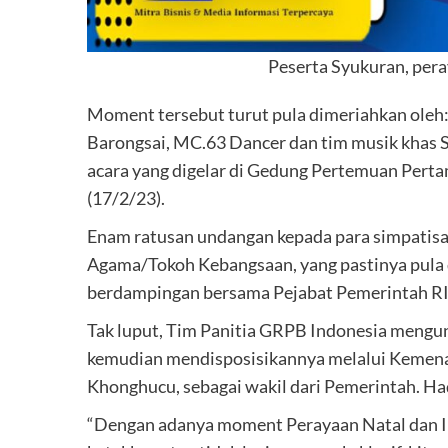
Peserta Syukuran, per
Moment tersebut turut pula dimeriahkan oleh: 
Barongsai, MC.63 Dancer dan tim musik khas 
acara yang digelar di Gedung Pertemuan Pertam
(17/2/23).
Enam ratusan undangan kepada para simpatisa
Agama/Tokoh Kebangsaan, yang pastinya pula 
berdampingan bersama Pejabat Pemerintah RI 
Tak luput, Tim Panitia GRPB Indonesia mengun
kemudian mendisposisikannya melalui Kemena
Khonghucu, sebagai wakil dari Pemerintah. Had
“Dengan adanya moment Perayaan Natal dan Iml