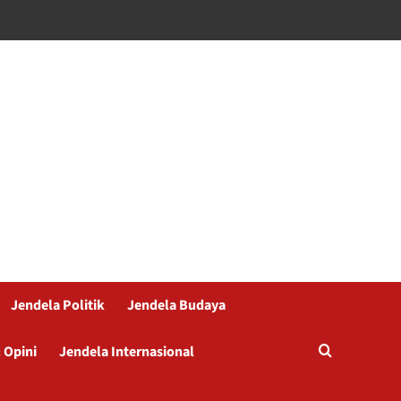
Jendela Politik
Jendela Budaya
 Opini
Jendela Internasional