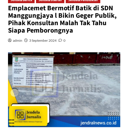
Jendela Berita
Jendela Daerah
Jendela Pendidikan
Emplacemet Bermotif Batik di SDN
Manggungjaya l Bikin Geger Publik,
Pihak Konsultan Malah Tak Tahu
Siapa Pemborongnya
admin
3 September 2024
0