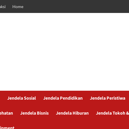
ksi
Home
Jendela Sosial
Jendela Pendidikan
Jendela Peristiwa
ehatan
Jendela Bisnis
Jendela Hiburan
Jendela Tokoh &
ainment