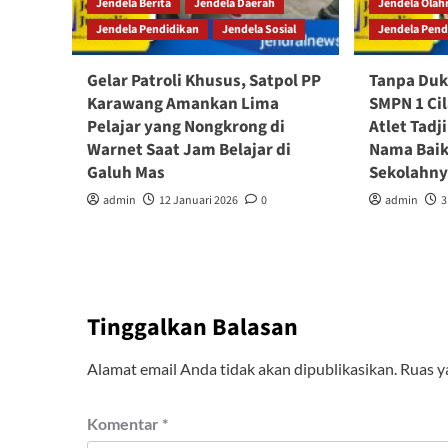
Jendela Berita
Jendela Daerah
Jendela Olah
Jendela Pendidikan
Jendela Sosial
Jendela Pend
Gelar Patroli Khusus, Satpol PP
Tanpa Duk
Karawang Amankan Lima
SMPN 1 Ci
Pelajar yang Nongkrong di
Atlet Tad
Warnet Saat Jam Belajar di
Nama Baik
Galuh Mas
Sekolahn
admin
12 Januari 2026
0
admin
3
Tinggalkan Balasan
Alamat email Anda tidak akan dipublikasikan.
Ruas y
Komentar
*