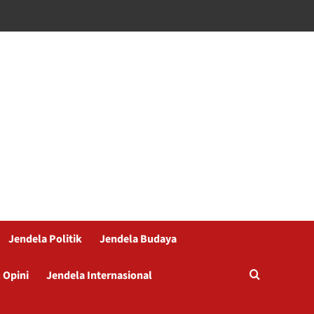
Jendela Politik
Jendela Budaya
 Opini
Jendela Internasional