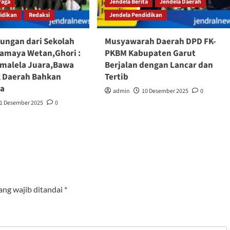
raga
Jendela Berita
Jendela Daerah
idikan
Redaksi
Jendela Pendidikan
ungan dari Sekolah
Musyawarah Daerah DPD FK-
lamaya Wetan,Ghori :
PKBM Kabupaten Garut
jimalela Juara,Bawa
Berjalan dengan Lancar dan
 Daerah Bahkan
Tertib‎
ya
admin
10 Desember 2025
0
1 Desember 2025
0
ang wajib ditandai
*