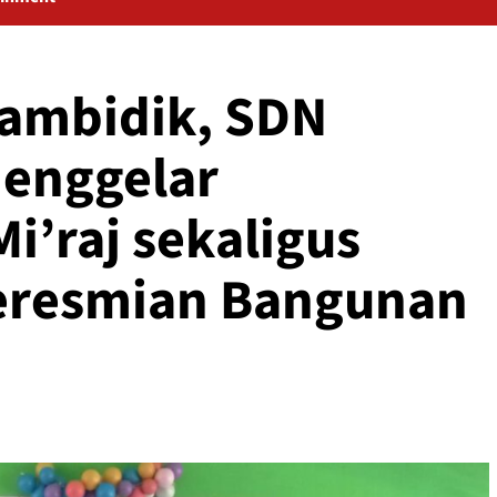
cambidik, SDN
Menggelar
Mi’raj sekaligus
eresmian Bangunan