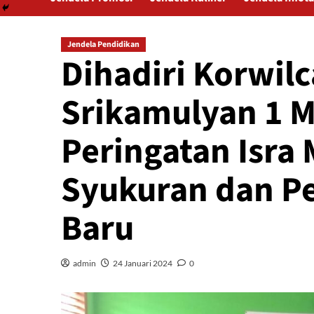
Jendela Pendidikan
Dihadiri Korwil
Srikamulyan 1 
Peringatan Isra 
Syukuran dan P
Baru
admin
24 Januari 2024
0