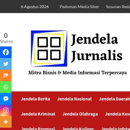
6 Agustus 2026
Pedoman Media Siber
Susunan Reda
0
Shares
Jendela Berita
Jendela Nasional
Jendela Daerah
Jendela Kriminal
Jendela Olahraga
Jendela Kes
Jendela Promosi
Jendela Kuliner
Jendela Infot