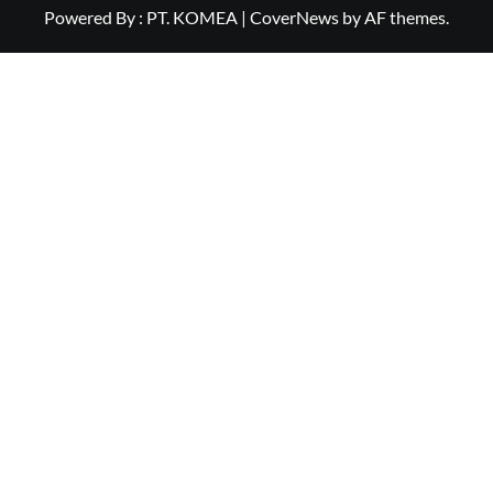
Powered By : PT. KOMEA
|
CoverNews
by AF themes.