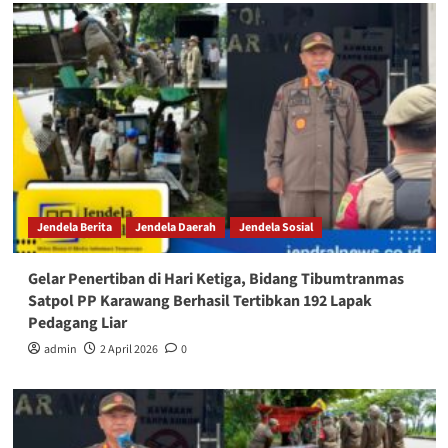
Jendela Berita
Jendela Daerah
Jendela Sosial
Gelar Penertiban di Hari Ketiga, Bidang Tibumtranmas
Satpol PP Karawang Berhasil Tertibkan 192 Lapak
Pedagang Liar
admin
2 April 2026
0