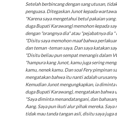
Setelah berbincang dengan sang utusan, tidak
penguasa. Ditegaskan Junot kepada wartawan
"Karena saya mengetahui betul pakaian yang sa
duga Bupati Karawang) memohon kepada saya
dengan "orangnya dia" atau "pejabatnya dia " i
"Disitu saya memohon maaf bahwa perlakuan d
dan teman -teman saya. Dan saya katakan saya 
"Disitu beliau pun sempat menangis dalam V
"hampura kang Junot, kamu juga sering mengk
kamu, nenek kamu. Dan soal Fery pimpinan sa
mengatakan bahwa itu nanti adalah urusannya
Kemudian Junot mengungkapkan, ia diminta m
duga Bupati Karawang), mengatakan bahwa ua
"Saya diminta menandatangani, dan bahasanya 
Aang. Saya pun ikuti alur pihak mereka. Saya
tidak mau tanda tangan asli, disitu saya juga