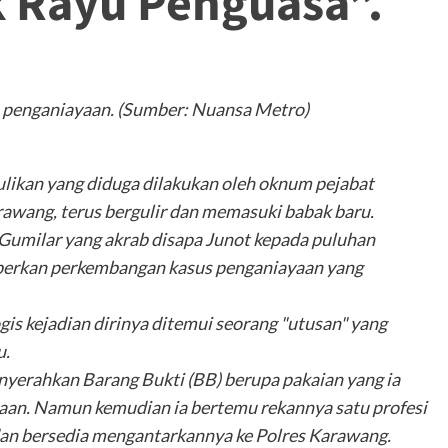
 Rayu Penguasa”.
an penganiayaan. (Sumber: Nuansa Metro)
ikan yang diduga dilakukan oleh oknum pejabat
wang, terus bergulir dan memasuki babak baru.
 Gumilar yang akrab disapa Junot kepada puluhan
erkan perkembangan kasus penganiayaan yang
is kejadian dirinya ditemui seorang "utusan" yang
u.
enyerahkan Barang Bukti (BB) berupa pakaian yang ia
yaan. Namun kemudian ia bertemu rekannya satu profesi
dan bersedia mengantarkannya ke Polres Karawang.