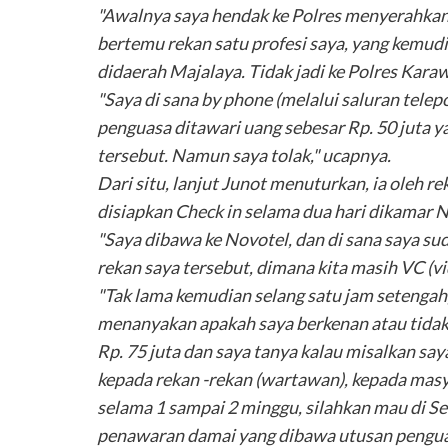
"Awalnya saya hendak ke Polres menyerahkan 
bertemu rekan satu profesi saya, yang kemu
didaerah Majalaya. Tidak jadi ke Polres Kara
"Saya di sana by phone (melalui saluran tele
penguasa ditawari uang sebesar Rp. 50 juta 
tersebut. Namun saya tolak," ucapnya.
Dari situ, lanjut Junot menuturkan, ia oleh 
disiapkan Check in selama dua hari dikamar 
"Saya dibawa ke Novotel, dan di sana saya sud
rekan saya tersebut, dimana kita masih VC (vi
"Tak lama kemudian selang satu jam setengah
menanyakan apakah saya berkenan atau tidak. 
Rp. 75 juta dan saya tanya kalau misalkan s
kepada rekan -rekan (wartawan), kepada masy
selama 1 sampai 2 minggu, silahkan mau di S
penawaran damai yang dibawa utusan pengua