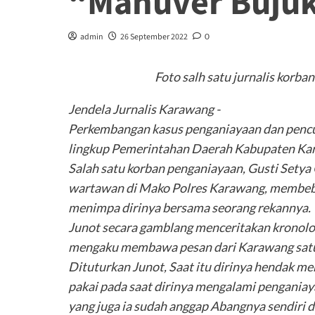
“Manuver Bujuk
admin
26 September 2022
0
Foto salh satu jurnalis korb
Jendela Jurnalis Karawang -
Perkembangan kasus penganiayaan dan pencul
lingkup Pemerintahan Daerah Kabupaten Kara
Salah satu korban penganiayaan, Gusti Setya
wartawan di Mako Polres Karawang, membeb
menimpa dirinya bersama seorang rekannya.
Junot secara gamblang menceritakan kronolog
mengaku membawa pesan dari Karawang sat
Dituturkan Junot, Saat itu dirinya hendak m
pakai pada saat dirinya mengalami pengania
yang juga ia sudah anggap Abangnya sendiri 