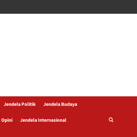
Jendela Politik
Jendela Budaya
 Opini
Jendela Internasional