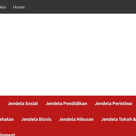
ksi
Home
Jendela Sosial
Jendela Pendidikan
Jendela Peristiwa
ehatan
Jendela Bisnis
Jendela Hiburan
Jendela Tokoh &
ainment