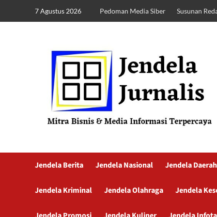
7 Agustus 2026
Pedoman Media Siber
Susunan Reda
Jendela Berita
Jendela Nasional
Jendela Daerah
Jendela Kriminal
Jendela Olahraga
Jendela Kes
Jendela Promosi
Jendela Kuliner
Jendela Infot