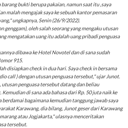
barang bukti berupa pakaian, namun saat itu ,saya
dian malah mengajak saya ke sebuah kantor pemasaran
wang," ungkapnya, Senin (26/9/2022).
pon genggam), oleh salah seorang yang mengaku utusan
yang mengatakan uang itu adalah uang pribadi penguasa
rekannya dibawa ke Hotel Novotel dan di sana sudah
Nomor 915.
ah disiapkan check in dua hari. Saya check in bersama
dio call ) dengan utusan penguasa tersebut," ujar Junot.
, utusan penguasa tersebut datang dan beliau
Kemudian di sana ada bahasa dari Rp. 50 juta naik ke
aya berdamai bagaimana kemudian tanggung jawab saya
arakat Karawang, dia bilang, Junot geser dari Karawang
emarang atau Jogjakarta," ulasnya menceritakan
sa tersebut.