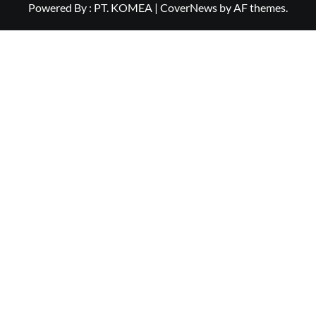
Powered By : PT. KOMEA
|
CoverNews
by AF themes.