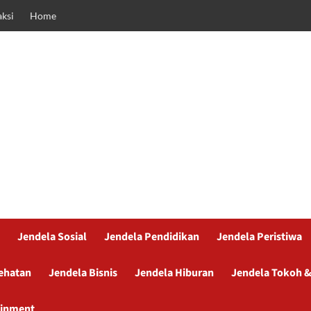
ksi
Home
Jendela Sosial
Jendela Pendidikan
Jendela Peristiwa
ehatan
Jendela Bisnis
Jendela Hiburan
Jendela Tokoh &
ainment