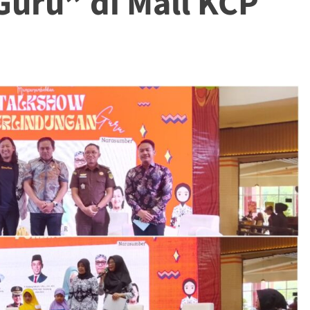
uru” di Mall KCP