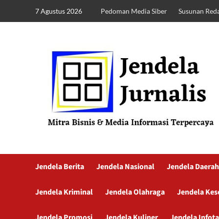
7 Agustus 2026
Pedoman Media Siber
Susunan Reda
Jendela Berita
Jendela Nasional
Jendela Daerah
Jendela Kriminal
Jendela Olahraga
Jendela Kes
Jendela Promosi
Jendela Kuliner
Jendela Infot