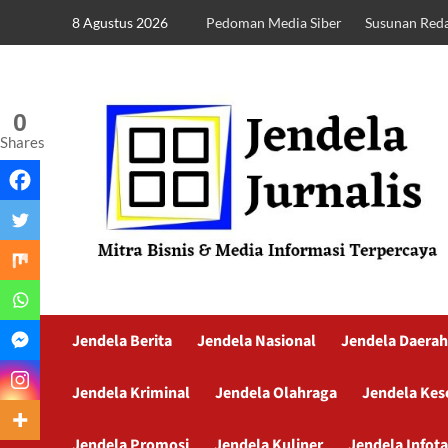
8 Agustus 2026
Pedoman Media Siber
Susunan Reda
0
Shares
Jendela Berita
Jendela Nasional
Jendela Daerah
Jendela Kriminal
Jendela Olahraga
Jendela Kes
Jendela Promosi
Jendela Kuliner
Jendela Infot