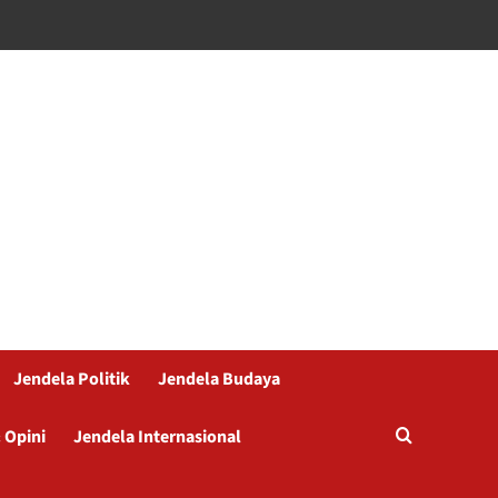
Jendela Politik
Jendela Budaya
 Opini
Jendela Internasional