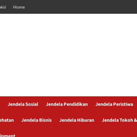
ksi
Home
Jendela Sosial
Jendela Pendidikan
Jendela Peristiwa
ehatan
Jendela Bisnis
Jendela Hiburan
Jendela Tokoh &
ainment