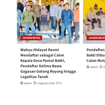
Jendela Berita
Jendela Beri
Wahyu Hidayat Resmi
Pendaftar
Mendaftar sebagai Calon
Bakti Dib
Kepala Desa Pantai Bakti,
Calon Mul
Pendaftar Kelima Bawa
admin
2
Gagasan Gotong Royong hingga
Legalitas Tanah
admin
3 Agustus 2026
0