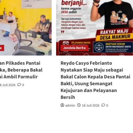
ta
Jendela Berita
an Pilkades Pantai
Reydo Casyo Febrianto
uka, Beberapa Bakal
Nyatakan Siap Maju sebagai
ai Ambil Formulir
Bakal Calon Kepala Desa Pantai
Bakti, Usung Semangat
8 Juli 2026
0
Kejujuran dan Pelayanan
Bersih
admin
18 Juli 2026
0