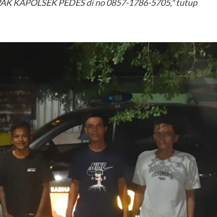
PAK KAPOLSEK PEDES di no 0857-1786-5705," tutup