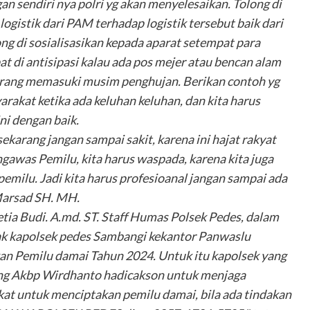
an sendiri nya polri yg akan menyelesaikan. Tolong di
logistik dari PAM terhadap logistik tersebut baik dari
ng di sosialisasikan kepada aparat setempat para
 di antisipasi kalau ada pos mejer atau bencan alam
ekarang memasuki musim penghujan. Berikan contoh yg
arakat ketika ada keluhan keluhan, dan kita harus
ni dengan baik.
ekarang jangan sampai sakit, karena ini hajat rakyat
awas Pemilu, kita harus waspada, karena kita juga
pemilu. Jadi kita harus profesioanal jangan sampai ada
 Marsad SH. MH.
a Budi. A.md. ST. Staff Humas Polsek Pedes, dalam
ak kapolsek pedes Sambangi kekantor Panwaslu
n Pemilu damai Tahun 2024. Untuk itu kapolsek yang
wang Akbp Wirdhanto hadicakson untuk menjaga
t untuk menciptakan pemilu damai, bila ada tindakan