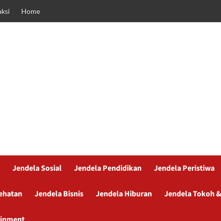
ksi
Home
Jendela Sosial
Jendela Pendidikan
Jendela Peristiwa
ehatan
Jendela Bisnis
Jendela Hiburan
Jendela Tokoh &
ainment