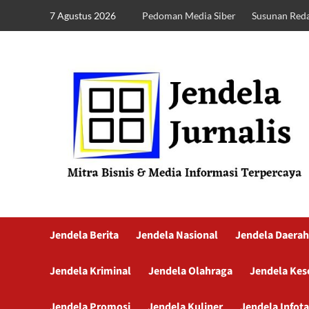
7 Agustus 2026
Pedoman Media Siber
Susunan Reda
Jendela Berita
Jendela Nasional
Jendela Daerah
Jendela Kriminal
Jendela Olahraga
Jendela Kes
Jendela Promosi
Jendela Kuliner
Jendela Infot