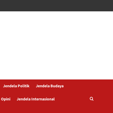
Jendela Politik
Jendela Budaya
 Opini
Jendela Internasional