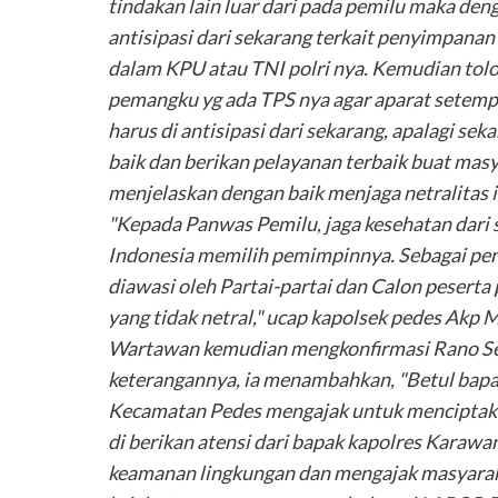
tindakan lain luar dari pada pemilu maka deng
antisipasi dari sekarang terkait penyimpanan 
dalam KPU atau TNI polri nya. Kemudian tolo
pemangku yg ada TPS nya agar aparat setempat
harus di antisipasi dari sekarang, apalagi s
baik dan berikan pelayanan terbaik buat masy
menjelaskan dengan baik menjaga netralitas i
"Kepada Panwas Pemilu, jaga kesehatan dari s
Indonesia memilih pemimpinnya. Sebagai peng
diawasi oleh Partai-partai dan Calon peserta 
yang tidak netral," ucap kapolsek pedes Akp
Wartawan kemudian mengkonfirmasi Rano Seti
keterangannya, ia menambahkan, "Betul bap
Kecamatan Pedes mengajak untuk menciptaka
di berikan atensi dari bapak kapolres Kara
keamanan lingkungan dan mengajak masyaraka