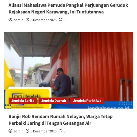
Aliansi Mahasiswa Pemuda Pangkal Perjuangan Geruduk
Kejaksaan Negeri Karawang, Ini Tuntutannya
admin
8 Desember 2025
0
Jendela Berita
Jendela Daerah
Jendela Peristiwa
Banjir Rob Rendam Rumah Nelayan, Warga Tetap
Perbaiki Jaring di Tengah Genangan Air
admin
6 Desember 2025
0