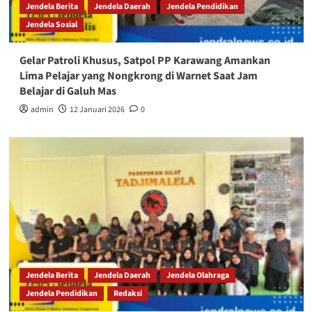
Jendela Berita
Jendela Daerah
Jendela Pendidikan
Jendela Sosial
Gelar Patroli Khusus, Satpol PP Karawang Amankan
Lima Pelajar yang Nongkrong di Warnet Saat Jam
Belajar di Galuh Mas
admin
12 Januari 2026
0
Jendela Berita
Jendela Daerah
Jendela Olahraga
Jendela Pendidikan
Redaksi