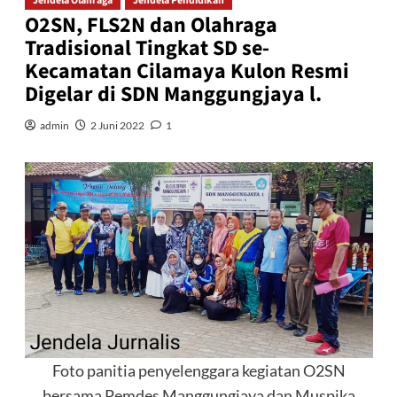
Jendela Olahraga
Jendela Pendidikan
O2SN, FLS2N dan Olahraga
Tradisional Tingkat SD se-
Kecamatan Cilamaya Kulon Resmi
Digelar di SDN Manggungjaya l.
admin
2 Juni 2022
1
Foto panitia penyelenggara kegiatan O2SN
bersama Pemdes Manggungjaya dan Muspika