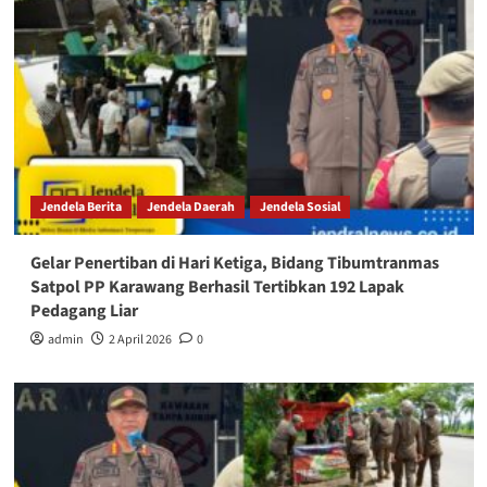
Jendela Berita
Jendela Daerah
Jendela Sosial
Gelar Penertiban di Hari Ketiga, Bidang Tibumtranmas
Satpol PP Karawang Berhasil Tertibkan 192 Lapak
Pedagang Liar
admin
2 April 2026
0