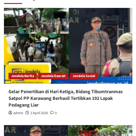
Jendela Berita
Jendela Daerah
Jendela Sosial
Gelar Penertiban di Hari Ketiga, Bidang Tibumtranmas
Satpol PP Karawang Berhasil Tertibkan 192 Lapak
Pedagang Liar
admin
2 April 2026
0