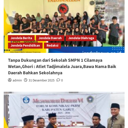
Jendela Berita
Jendela Daerah
Jendela Olahraga
Jendela Pendidikan
Redaksi
Tanpa Dukungan dari Sekolah SMPN 1 Cilamaya
Wetan,Ghori : Atlet Tadjimalela Juara,Bawa Nama Baik
Daerah Bahkan Sekolahnya
admin
31 Desember 2025
0