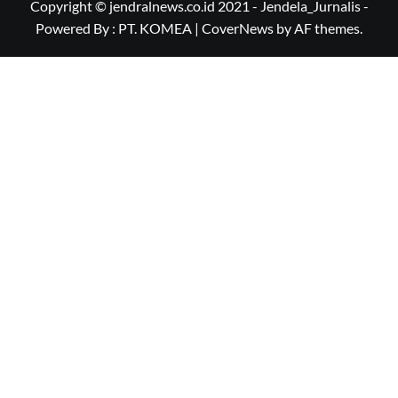
Copyright © jendralnews.co.id 2021 - Jendela_Jurnalis -
Powered By : PT. KOMEA
|
CoverNews
by AF themes.