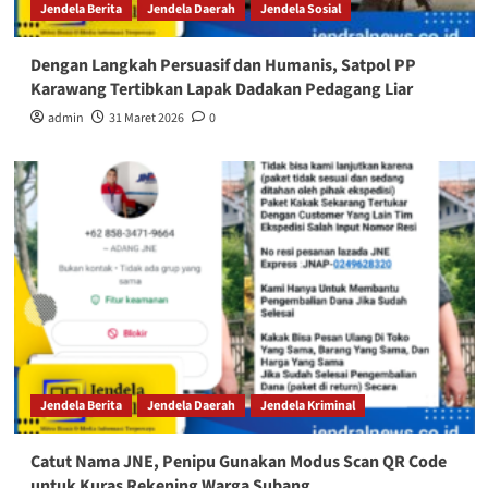
Jendela Berita
Jendela Daerah
Jendela Sosial
Dengan Langkah Persuasif dan Humanis, Satpol PP
Karawang Tertibkan Lapak Dadakan Pedagang Liar
admin
31 Maret 2026
0
Jendela Berita
Jendela Daerah
Jendela Kriminal
Catut Nama JNE, Penipu Gunakan Modus Scan QR Code
untuk Kuras Rekening Warga Subang