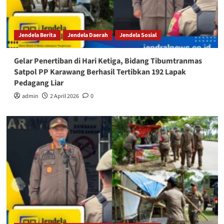
Jendela Berita
Jendela Daerah
Jendela Sosial
Gelar Penertiban di Hari Ketiga, Bidang Tibumtranmas
Satpol PP Karawang Berhasil Tertibkan 192 Lapak
Pedagang Liar
admin
2 April 2026
0