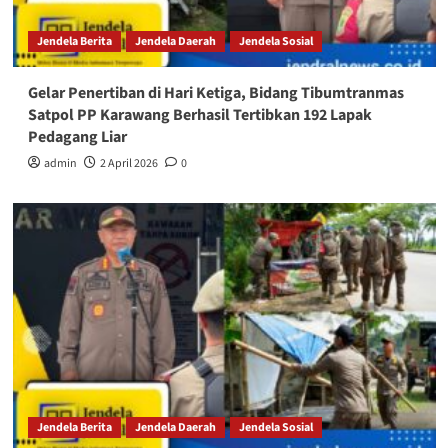
Jendela Berita
Jendela Daerah
Jendela Sosial
Gelar Penertiban di Hari Ketiga, Bidang Tibumtranmas
Satpol PP Karawang Berhasil Tertibkan 192 Lapak
Pedagang Liar
admin
2 April 2026
0
Jendela Berita
Jendela Daerah
Jendela Sosial