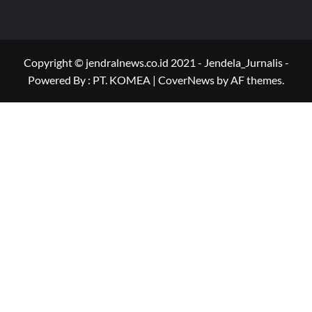
Copyright © jendralnews.co.id 2021 - Jendela_Jurnalis -
Powered By : PT. KOMEA
|
CoverNews
by AF themes.