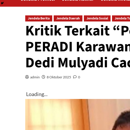
Jendela Berita
Jendela Daerah
Jendela Sosial
Jendela T
Kritik Terkait “
PERADI Karawan
Dedi Mulyadi C
admin
8 Oktober 2025
0
Loading...