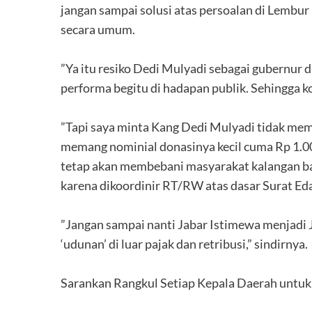
jangan sampai solusi atas persoalan di Lembu
secara umum.
‎”Ya itu resiko Dedi Mulyadi sebagai gubernur 
performa begitu di hadapan publik. Sehingga k
‎”Tapi saya minta Kang Dedi Mulyadi tidak memb
memang nominial donasinya kecil cuma Rp 1.000
tetap akan membebani masyarakat kalangan baw
karena dikoordinir RT/RW atas dasar Surat Eda
‎”Jangan sampai nanti Jabar Istimewa menjad
‘udunan’ di luar pajak dan retribusi,” sindirnya.
‎Sarankan Rangkul Setiap Kepala Daerah unt