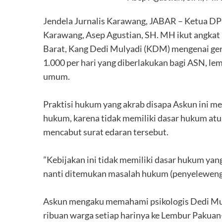
Jendela Jurnalis Karawang, JABAR – Ketua D
Karawang, Asep Agustian, SH. MH ikut angkat b
Barat, Kang Dedi Mulyadi (KDM) mengenai ger
1.000 per hari yang diberlakukan bagi ASN, l
umum.
‎Praktisi hukum yang akrab disapa Askun ini m
hukum, karena tidak memiliki dasar hukum atu
mencabut surat edaran tersebut.
‎”Kebijakan ini tidak memiliki dasar hukum yan
nanti ditemukan masalah hukum (penyelewengan
‎Askun mengaku memahami psikologis Dedi Mul
ribuan warga setiap harinya ke Lembur Paku