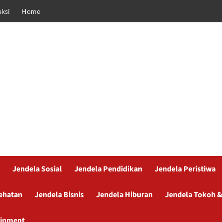
ksi
Home
Jendela Sosial
Jendela Pendidikan
Jendela Peristiwa
ehatan
Jendela Bisnis
Jendela Hiburan
Jendela Tokoh &
ainment