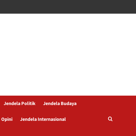
Jendela Politik
Jendela Budaya
 Opini
Jendela Internasional