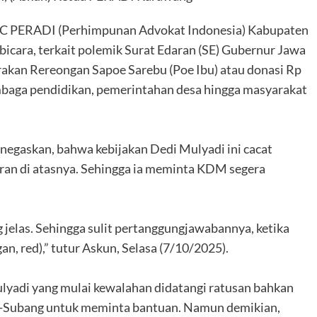
PC PERADI (Perhimpunan Advokat Indonesia) Kabupaten
icara, terkait polemik Surat Edaran (SE) Gubernur Jawa
akan Rereongan Sapoe Sarebu (Poe Ibu) atau donasi Rp
embaga pendidikan, pemerintahan desa hingga masyarakat
enegaskan, bahwa kebijakan Dedi Mulyadi ini cacat
ran di atasnya. Sehingga ia meminta KDM segera
g jelas. Sehingga sulit pertanggungjawabannya, ketika
, red),” tutur Askun, Selasa (7/10/2025).
yadi yang mulai kewalahan didatangi ratusan bahkan
an-Subang untuk meminta bantuan. Namun demikian,