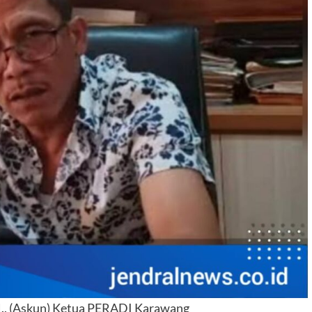
H., (Askun) Ketua PERADI Karawang