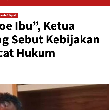
okoh & Opini
Poe Ibu”, Ketua
g Sebut Kebijakan
acat Hukum