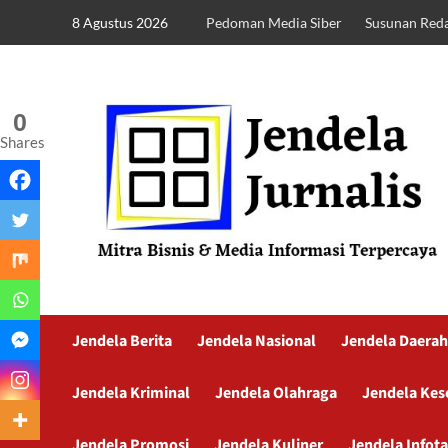
8 Agustus 2026
Pedoman Media Siber
Susunan Reda
0
Shares
Jendela Berita
Jendela Nasional
Jendela Daerah
Jendela Kriminal
Jendela Olahraga
Jendela Kes
Jendela Promosi
Jendela Kuliner
Jendela Infot