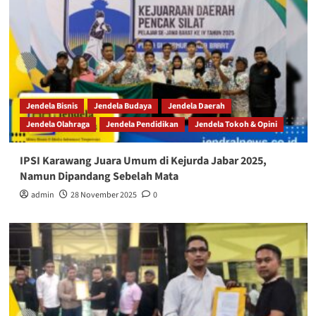
Jendela Bisnis
Jendela Budaya
Jendela Daerah
Jendela Olahraga
Jendela Pendidikan
Jendela Tokoh & Opini
IPSI Karawang Juara Umum di Kejurda Jabar 2025,
Namun Dipandang Sebelah Mata
admin
28 November 2025
0