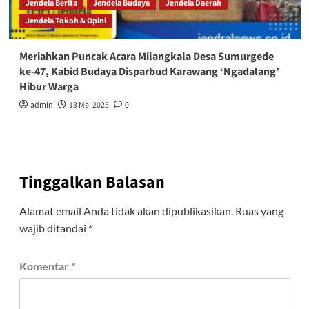
Jendela Berita
Jendela Budaya
Jendela Daerah
Jendela Tokoh & Opini
Meriahkan Puncak Acara Milangkala Desa Sumurgede
ke-47, Kabid Budaya Disparbud Karawang ‘Ngadalang’
Hibur Warga
admin
13 Mei 2025
0
Tinggalkan Balasan
Alamat email Anda tidak akan dipublikasikan.
Ruas yang
wajib ditandai
*
Komentar
*