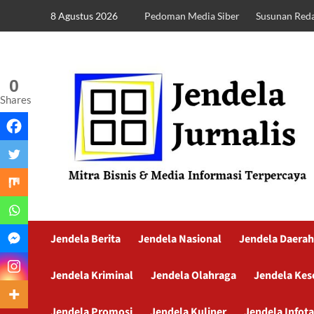
8 Agustus 2026
Pedoman Media Siber
Susunan Reda
0
Shares
Jendela Berita
Jendela Nasional
Jendela Daerah
Jendela Kriminal
Jendela Olahraga
Jendela Kes
Jendela Promosi
Jendela Kuliner
Jendela Infot