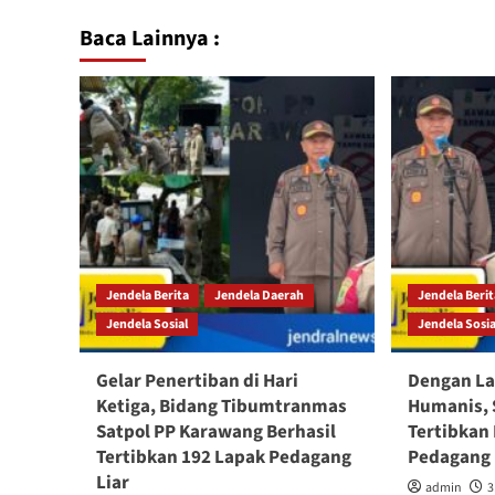
Baca Lainnya :
Jendela Berita
Jendela Daerah
Jendela Beri
Jendela Sosial
Jendela Sosia
Gelar Penertiban di Hari
Dengan La
Ketiga, Bidang Tibumtranmas
Humanis, 
Satpol PP Karawang Berhasil
Tertibkan
Tertibkan 192 Lapak Pedagang
Pedagang 
Liar
admin
3