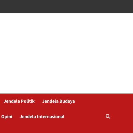
Jendela Politik
Jendela Budaya
 Opini
Jendela Internasional