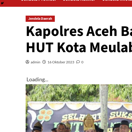
Jendela Daerah
Kapolres Aceh B
HUT Kota Meula
admin
16 Oktober 2023
0
Loading...