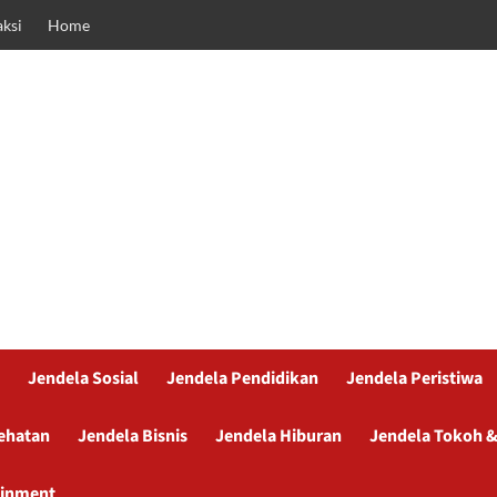
ksi
Home
Jendela Sosial
Jendela Pendidikan
Jendela Peristiwa
ehatan
Jendela Bisnis
Jendela Hiburan
Jendela Tokoh &
ainment