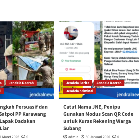
ta
Jendela Daerah
Jendela Berita
Jendela Daerah
l
Jendela Kriminal
ngkah Persuasif dan
Catut Nama JNE, Penipu
Satpol PP Karawang
Gunakan Modus Scan QR Code
 Lapak Dadakan
untuk Kuras Rekening Warga
Liar
Subang
1 Maret 2026
0
admin
30 Januari 2026
0