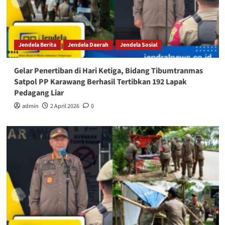
Jendela Berita
Jendela Daerah
Jendela Sosial
Gelar Penertiban di Hari Ketiga, Bidang Tibumtranmas
Satpol PP Karawang Berhasil Tertibkan 192 Lapak
Pedagang Liar
admin
2 April 2026
0