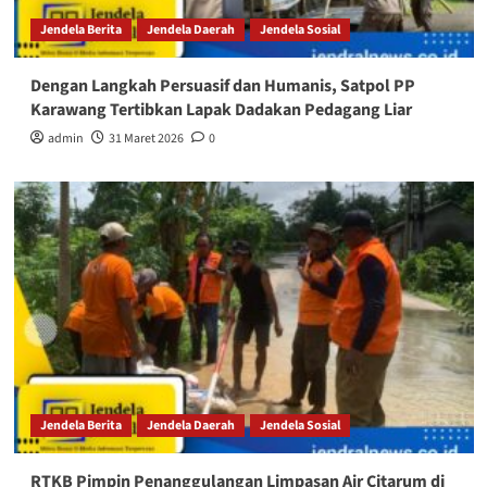
Jendela Berita
Jendela Daerah
Jendela Sosial
Dengan Langkah Persuasif dan Humanis, Satpol PP
Karawang Tertibkan Lapak Dadakan Pedagang Liar
admin
31 Maret 2026
0
Jendela Berita
Jendela Daerah
Jendela Sosial
RTKB Pimpin Penanggulangan Limpasan Air Citarum di