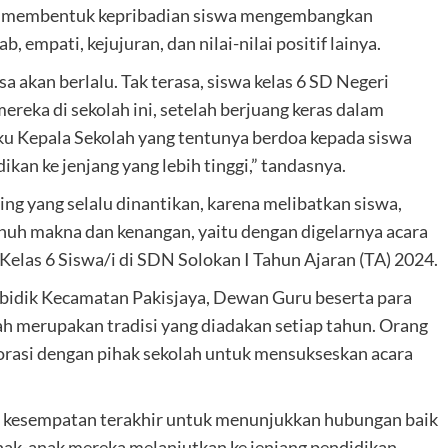
ktif membentuk kepribadian siswa mengembangkan
, empati, kejujuran, dan nilai-nilai positif lainya.
 akan berlalu. Tak terasa, siswa kelas 6 SD Negeri
reka di sekolah ini, setelah berjuang keras dalam
ku Kepala Sekolah yang tentunya berdoa kepada siswa
dikan ke jenjang yang lebih tinggi,” tandasnya.
ting yang selalu dinantikan, karena melibatkan siswa,
nuh makna dan kenangan, yaitu dengan digelarnya acara
Kelas 6 Siswa/i di SDN Solokan I Tahun Ajaran (TA) 2024.
mbidik Kecamatan Pakisjaya, Dewan Guru beserta para
ah merupakan tradisi yang diadakan setiap tahun. Orang
orasi dengan pihak sekolah untuk mensukseskan acara
di kesempatan terakhir untuk menunjukkan hubungan baik
nak-anak mereka melanjutkan ke jenjang pendidikan