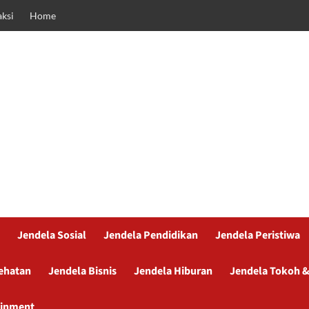
ksi
Home
Jendela Sosial
Jendela Pendidikan
Jendela Peristiwa
ehatan
Jendela Bisnis
Jendela Hiburan
Jendela Tokoh &
ainment