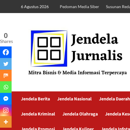
6 Agustus 2026
Pedoman Media Siber
Susunan Reda
0
Shares
Jendela Berita
Jendela Nasional
Jendela Daerah
Jendela Kriminal
Jendela Olahraga
Jendela Kes
Jendela Promosi
Jendela Kuliner
Jendela Infot