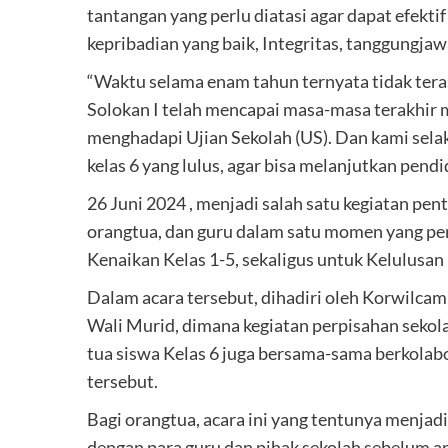
tantangan yang perlu diatasi agar dapat efe
kepribadian yang baik, Integritas, tanggungjawab
“Waktu selama enam tahun ternyata tidak terasa
Solokan I telah mencapai masa-masa terakhir me
menghadapi Ujian Sekolah (US). Dan kami sela
kelas 6 yang lulus, agar bisa melanjutkan pendi
26 Juni 2024 , menjadi salah satu kegiatan pen
orangtua, dan guru dalam satu momen yang pe
Kenaikan Kelas 1-5, sekaligus untuk Kelulusan 
Dalam acara tersebut, dihadiri oleh Korwilca
Wali Murid, dimana kegiatan perpisahan sekol
tua siswa Kelas 6 juga bersama-sama berkolab
tersebut.
Bagi orangtua, acara ini yang tentunya menja
dengan para guru dan pihak sekolah sebelum a