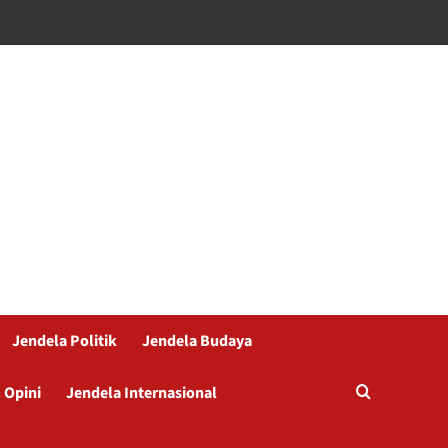
Jendela Politik
Jendela Budaya
 Opini
Jendela Internasional