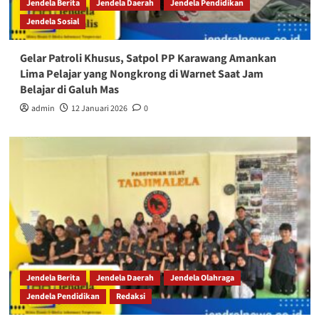
Jendela Berita
Jendela Daerah
Jendela Pendidikan
Jendela Sosial
Gelar Patroli Khusus, Satpol PP Karawang Amankan
Lima Pelajar yang Nongkrong di Warnet Saat Jam
Belajar di Galuh Mas
admin
12 Januari 2026
0
Jendela Berita
Jendela Daerah
Jendela Olahraga
Jendela Pendidikan
Redaksi