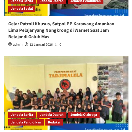
Jendela Berita
Jendela Daerah
Jendela Pendidikan
Jendela Sosial
Gelar Patroli Khusus, Satpol PP Karawang Amankan
Lima Pelajar yang Nongkrong di Warnet Saat Jam
Belajar di Galuh Mas
admin
12 Januari 2026
0
Jendela Berita
Jendela Daerah
Jendela Olahraga
Jendela Pendidikan
Redaksi