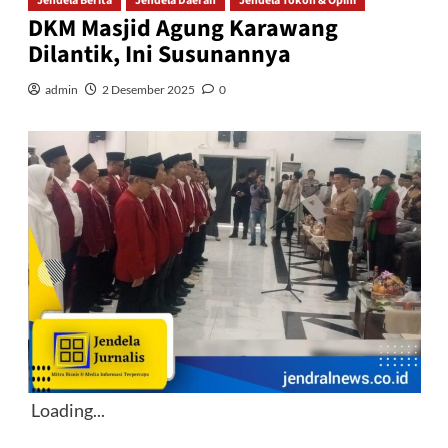
Jendela Berita
Jendela Daerah
Jendela Tokoh & Opini
DKM Masjid Agung Karawang
Dilantik, Ini Susunannya
admin
2 Desember 2025
0
Loading...